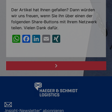
Der Artikel hat Ihnen gefallen? Dann würden
wir uns freuen, wenn Sie ihn über einen der
folgenden Share-Buttons mit Ihrem Netzwerk
teilen. Vielen Dank dafür.
W
F
Li
E
XI
h
a
n
m
N
at
c
k
ai
G
s
e
e
l
A
b
dI
p
o
n
p
o
k
„Insight-Newsletter“ abonnieren