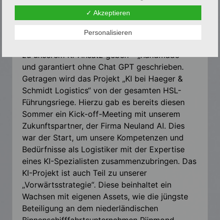
nicht sagen. Wir befinden uns aktuell in der
✓ Akzeptieren
Sondierungs- und Testphase.
Personalisieren
Dennoch möchte ich Ihnen ein paar „Insights“
zu unserem KI-Ansatz geben – „handmade“
und garantiert ohne Chat GPT geschrieben.
Getragen wird das Projekt „KI bei Haeger &
Schmidt Logistics“ von der gesamten HSL-
Führungsriege. Hierzu gab es bereits diesen
Sommer ein Kick-off-Meeting mit unserem
Zukunftspartner, der Firma Neuland AI. Dies
war der Start, um unsere Kompetenzen und
Bedürfnisse als Logistiker mit der Expertise
eines KI-Spezialisten zusammenzubringen. Das
KI-Projekt ist auch Teil zu unserer
„Vorwärtsstrategie“. Diese beinhaltet ein
Wachsen mit eigenen Assets, wie die jüngste
Beteiligung an dem niederländischen
Binnenschifffahrtsunternehmen Rijnmond