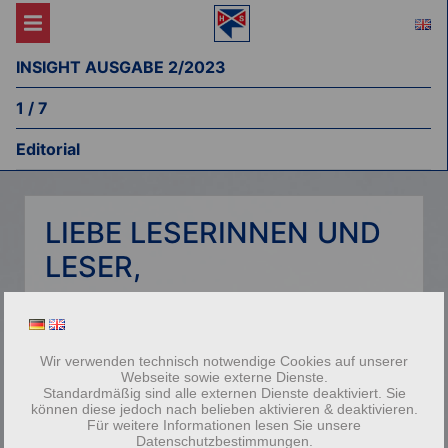
INSIGHT AUSGABE 2/2023
1 / 7
Editorial
LIEBE LESERINNEN UND
LESER,
wie können wir als Mittelständler von der
Künstlichen Intelligenz (KI) profitieren? Diese
Frage treibt uns besonders um. Dass wir davon
Wir verwenden technisch notwendige Cookies auf unserer
profitieren können und auch müssen, um uns
Webseite sowie externe Dienste.
Standardmäßig sind alle externen Dienste deaktiviert. Sie
zukunftsfähig aufzustellen, steht für uns außer
können diese jedoch nach belieben aktivieren & deaktivieren.
Zweifel. Wie genau die Anwendungsfelder
Für weitere Informationen lesen Sie unsere
Datenschutzbestimmungen.
aussehen werden, kann ich Ihnen heute noch