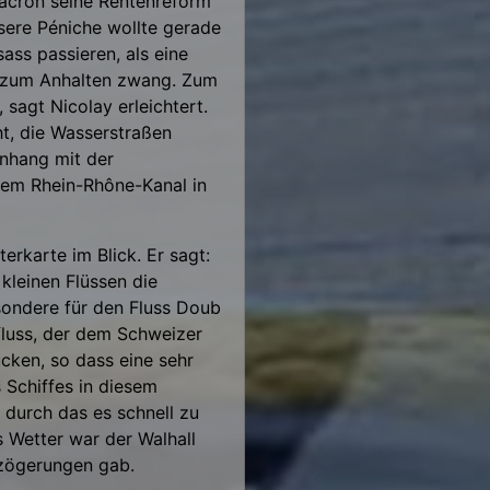
acron seine Rentenreform
sere Péniche wollte gerade
ass passieren, als eine
e zum Anhalten zwang. Zum
 sagt Nicolay erleichtert.
t, die Wasserstraßen
nhang mit der
 dem Rhein-Rhône-Kanal in
erkarte im Blick. Er sagt:
kleinen Flüssen die
esondere für den Fluss Doub
fluss, der dem Schweizer
ücken, so dass eine sehr
 Schiffes in diesem
 durch das es schnell zu
 Wetter war der Walhall
erzögerungen gab.