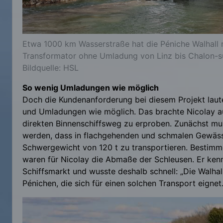
Etwa 1000 km Wasserstraße hat die Péniche Walhall
Transformator ohne Umladung von Linz bis Chalon-s
Bildquelle: HSL
So wenig Umladungen wie möglich
Doch die Kundenanforderung bei diesem Projekt lau
und Umladungen wie möglich. Das brachte Nicolay au
direkten Binnenschiffsweg zu erproben. Zunächst muss
werden, dass in flachgehenden und schmalen Gewässer
Schwergewicht von 120 t zu transportieren. Bestimm
waren für Nicolay die Abmaße der Schleusen. Er kenn
Schiffsmarkt und wusste deshalb schnell: „Die Walhal
Pénichen, die sich für einen solchen Transport eigne