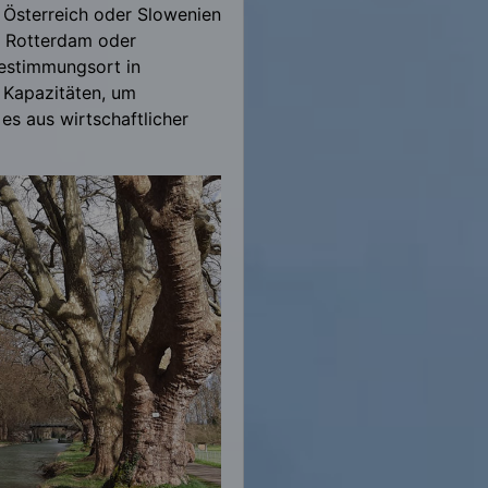
Österreich oder Slowenien
n Rotterdam oder
Bestimmungsort in
 Kapazitäten, um
es aus wirtschaftlicher