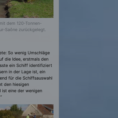
 mit dem 120-Tonnen-
ur-Saône zurückgelegt.
tete: So wenig Umschläge
f die Idee, erstmals den
te ein Schiff identifiziert
n in der Lage ist, ein
end für die Schiffsauswahl
t den hiesigen
l ist eine der wenigen
t.“