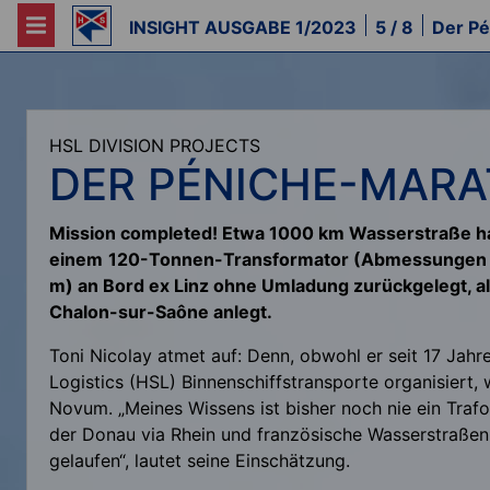
INSIGHT AUSGABE 1/2023
5 / 8
Der P
HSL DIVISION PROJECTS
DER PÉNICHE-MAR
Mission completed! Etwa 1000 km Wasserstraße hat
einem
120-Tonnen-Transformator (Abmessungen 8
m) an Bord ex Linz ohne Umladung zurückgelegt, al
Chalon-sur-Saône anlegt.
Toni Nicolay atmet auf: Denn, obwohl er seit 17 Jah
Logistics (HSL) Binnenschiffstransporte organisiert, 
Novum. „Meines Wissens ist bisher noch nie ein Traf
der Donau via Rhein und französische Wasserstraßen
gelaufen“, lautet seine Einschätzung.