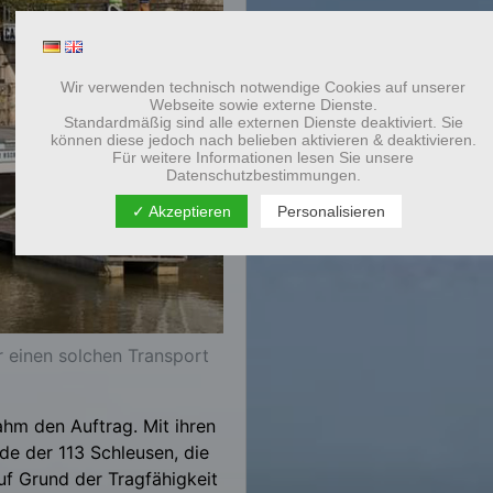
Wir verwenden technisch notwendige Cookies auf unserer
Webseite sowie externe Dienste.
Standardmäßig sind alle externen Dienste deaktiviert. Sie
können diese jedoch nach belieben aktivieren & deaktivieren.
Für weitere Informationen lesen Sie unsere
Datenschutzbestimmungen.
✓ Akzeptieren
Personalisieren
ür einen solchen Transport
ahm den Auftrag. Mit ihren
e der 113 Schleusen, die
uf Grund der Tragfähigkeit