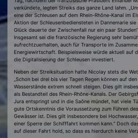
Tag, nachdem der französische Präsident Emanuel M
verkündete, legten Streiks das ganze Land lahm. „Un
eine der Schleusen auf dem Rhein-Rhône-Kanal im Els
Aktion der Schleusenbediensteten in Dannemarie si
Glück dauerte der Zwischenfall nur ein paar Stunden“,
Insgesamt sei die französische Regierung sehr bemüh
aufrechtzuerhalten, auch für Transporte im Zusamme
Energiewirtschaft. Beispielsweise würde aktuell auf
die Digitalisierung der Schleusen investiert.
Neben der Streiksituation hatte Nicolay stets die Wett
„Schon bei drei bis vier Tagen Regen können auf den 
Wasserstände extrem schnell steigen. Dies gilt insb
als Bestandteil des Rhein-Rhône-Kanals. Der Gebirgs
Jura entspringt und in die Saône mündet, hat viele T
gute Ortskenntnis die Voraussetzung zum Führen des
Gewässer ist. Dies gilt insbesondere bei Hochwasser,
einer Sperre der Schifffahrt kommen kann.“ Doch das
auf dieser Fahrt hold, so dass es hierdurch keine V