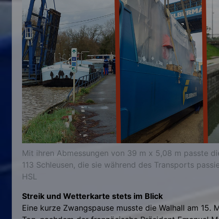
Mit ihren Abmessungen von 39 m x 5,08 m passte die
113 Schleusen, die sie während des Transports passie
HSL
Streik und Wetterkarte stets im Blick
Eine kurze Zwangspause musste die Walhall am 15. M