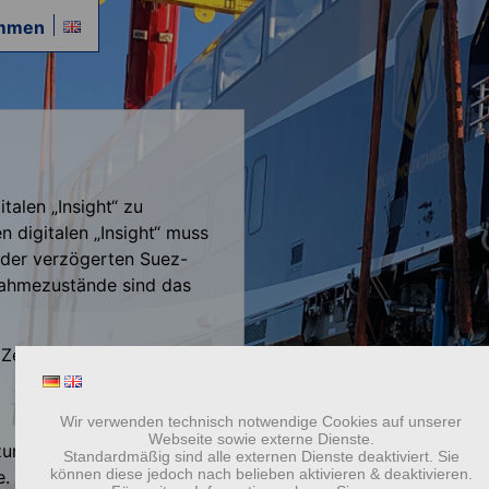
ommen
talen „Insight“ zu
 digitalen „Insight“ muss
 der verzögerten Suez-
nahmezustände sind das
Zeit und ist auch Titel
Wir verwenden technisch notwendige Cookies auf unserer
Webseite sowie externe Dienste.
um Inhaltsverzeichnis und
Standardmäßig sind alle externen Dienste deaktiviert. Sie
können diese jedoch nach belieben aktivieren & deaktivieren.
. Unten rechts finden Sie