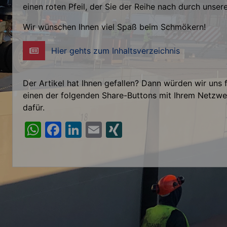
einen roten Pfeil, der Sie der Reihe nach durch unse
Wir wünschen Ihnen viel Spaß beim Schmökern!
Hier gehts zum Inhaltsverzeichnis
Der Artikel hat Ihnen gefallen? Dann würden wir uns 
einen der folgenden Share-Buttons mit Ihrem Netzwer
dafür.
W
F
Li
E
XI
h
a
n
m
N
at
c
k
ai
G
s
e
e
l
A
b
dI
p
o
n
p
o