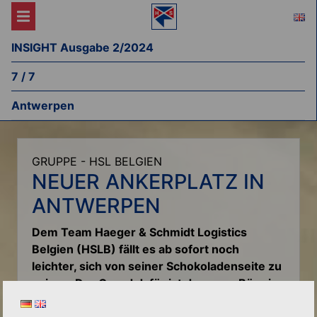
INSIGHT Ausgabe 2/2024
7 / 7
Antwerpen
GRUPPE - HSL BELGIEN
NEUER ANKERPLATZ IN
ANTWERPEN
Dem Team Haeger & Schmidt Logistics
Belgien (HSLB) fällt es ab sofort noch
leichter, sich von seiner Schokoladenseite zu
zeigen. Der Grund dafür ist das neue Büro in
Antwerpen. Dort können Mitarbeiter:innen
ihre Arbeitswelt nachhaltig, individuell und