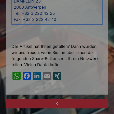
DAMPLEIN 23
2060 Antwerpen
Tel: +32 3 222 42 25
Fax: +32 3 222 42 40
Der Artikel hat Ihnen gefallen? Dann würden
wir uns freuen, wenn Sie ihn über einen der
folgenden Share-Buttons mit Ihrem Netzwerk
teilen. Vielen Dank dafür.
W
F
Li
E
XI
h
a
n
m
N
at
c
k
ai
G
s
e
e
l
A
b
dI