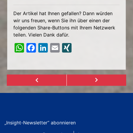
Der Artikel hat Ihnen gefallen? Dann würden
wir uns freuen, wenn Sie ihn über einen der
folgenden Share-Buttons mit Ihrem Netzwerk
teilen. Vielen Dank dafür.
W
F
Li
E
XI
h
a
n
m
N
at
c
k
ai
G
s
e
e
l
A
b
dI
p
o
n
p
o
k
„Insight-Newsletter“ abonnieren