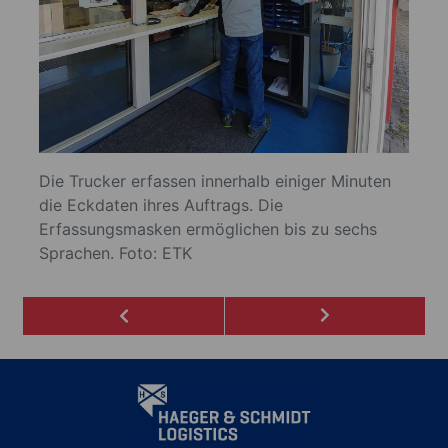
p
o
n
p
o
k
Die Trucker erfassen innerhalb einiger Minuten
die Eckdaten ihres Auftrags. Die
Erfassungsmasken ermöglichen bis zu sechs
Sprachen. Foto: ETK