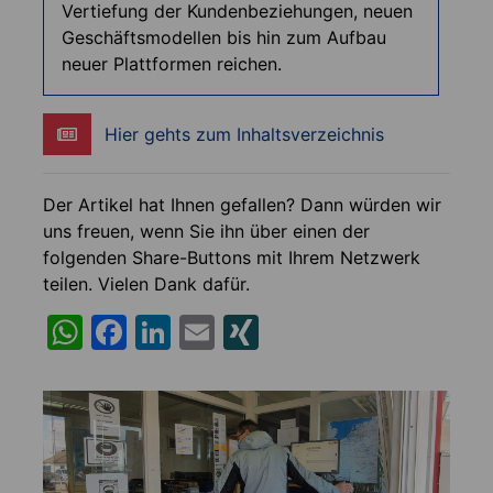
Vertiefung der Kundenbeziehungen, neuen
Geschäftsmodellen bis hin zum Aufbau
neuer Plattformen reichen.
Hier gehts zum Inhaltsverzeichnis
Der Artikel hat Ihnen gefallen? Dann würden wir
uns freuen, wenn Sie ihn über einen der
folgenden Share-Buttons mit Ihrem Netzwerk
teilen. Vielen Dank dafür.
W
F
Li
E
XI
h
a
n
m
N
at
c
k
ai
G
s
e
e
l
A
b
dI